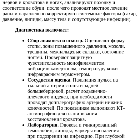
нервов и кровотока в ногах, анализируют походку и
соответствие обуви, после чего проводят местное лечение
раны и параллельно корректируют системные факторы (сахар,
давление, липиды, массу тела и сопутствующие инфекции).
Диагностика включает:
Сбор анамнеза и осмотр.
Оценивают форму
стопы, зоны повышенного давления, мозоли,
трещины, межпальцевые складки, состояние
ногтей. Проверяют защитную
чувствительность монофиламентом,
вибрацию камертоном, температуру кожи
инфракрасным термометром.
Сосудистая оценка.
Пальпация пульса на
тыльной артерии стопы и задней
большеберцовой, расчёт лодыжечно-
плечевого индекса, при необходимости
проводят допплерографию артерий нижних
конечностей. По показаниям выполняют КТ-
ангиографию для планирования
восстановления кровотока.
Лаборатория.
Глюкоза и гликированный
гемоглобин, липиды, маркеры воспаления
при подозрении на инфекцию. При глубокой