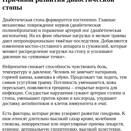
стопы
Диабетическая стопа формируется постепенно. Главные
механизмы: повреждение нервов (диабетическая
полинейропатия) и поражение артерий ног (диабетическая
ангиопатия). На их фоне обычные нагрузки и мелкие травмы
дают непропорционально тяжёлые последствия. Добавляются
изменения костно-суставного аппарата и сухожилий, которые
меняют распределение нагрузки на стопу и усиливают
давление на «уязвимые точки».
Нейропатия снижает способность чувствовать боль,
температуру и давление. Человек не замечает натирания,
горячей ванны, камешка в обуви. Продолжает так ходить, тем
самым усугубляя травму. Потливость уменьшается, кожа
пересыхает, появляются трещины – открытые ворота для
инфекции. Сосудистые нарушения сужают артерии голени и
стопы, уменьшают приток крови и кислорода, ухудшают
доставку антибиотиков и клеток иммунитета в очаг.
Есть факторы, которые резко ускоряют развитие синдрома. К
ним относят длительно высокий сахар крови, колебания
глюкозы, некорректные или нерегулярные приемы лекарств,
курение, артериальную гипертензию, высокий холестерин.