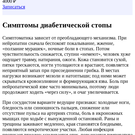
4000 ₽
Записаться
Симптомы диабетической стопы
Симптоматика зависит от преобладающего механизма. При
нейропатии сначала беспокоят покалывание, жжение,
«ползание мурашек», ночные боли в стопах. Потом
чувствительность снижается, ступни «немеют», человек хуже
ощущает травму, натирания, ожоги. Кожа становится сухой,
пятки трескаются, ногти утолщаются и врастают, появляется
неприятный запах при присоединении грибка. В местах
нагрузки возникают мозоли и натоптыши; под ними может
скрываться кровоизлияние и формирующаяся язва. Боль при
нейропатической язве часто минимальна, поэтому люди
продолжают ходить «через силу», и очаг увеличивается.
При сосудистом варианте ведущие признаки: холодные ноги,
бледность или синюшность пальцев, снижение или
отсутствие пульса на артериях стопы, боль в икроножных
мышцах при ходьбе с вынужденной остановкой. Раны и
трещины заживают медленно, края становятся бледными,
появляются некротические участки. Любая инфекция
протекает тяжелее: усиливается отек, повышается температура