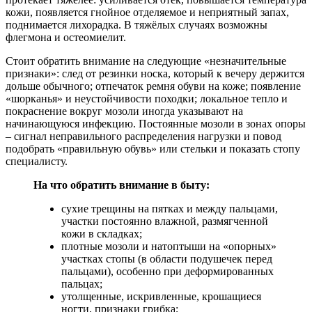
кожи, появляется гнойное отделяемое и неприятный запах,
поднимается лихорадка. В тяжёлых случаях возможны
флегмона и остеомиелит.
Стоит обратить внимание на следующие «незначительные
признаки»: след от резинки носка, который к вечеру держится
дольше обычного; отпечаток ремня обуви на коже; появление
«шорканья» и неустойчивости походки; локальное тепло и
покраснение вокруг мозоли иногда указывают на
начинающуюся инфекцию. Постоянные мозоли в зонах опоры
– сигнал неправильного распределения нагрузки и повод
подобрать «правильную обувь» или стельки и показать стопу
специалисту.
На что обратить внимание в быту:
сухие трещины на пятках и между пальцами,
участки постоянно влажной, размягченной
кожи в складках;
плотные мозоли и натоптыши на «опорных»
участках стопы (в области подушечек перед
пальцами), особенно при деформированных
пальцах;
утолщенные, искривленные, крошащиеся
ногти, признаки грибка;