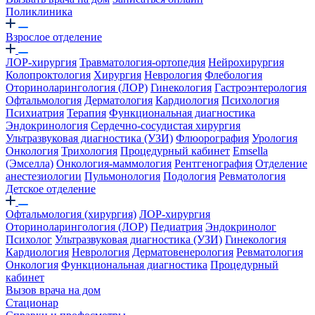
Поликлиника
Взрослое отделение
ЛОР-хирургия
Травматология-ортопедия
Нейрохирургия
Колопроктология
Хирургия
Неврология
Флебология
Оториноларингология (ЛОР)
Гинекология
Гастроэнтерология
Офтальмология
Дерматология
Кардиология
Психология
Психиатрия
Терапия
Функциональная диагностика
Эндокринология
Сердечно-сосудистая хирургия
Ультразвуковая диагностика (УЗИ)
Флюорография
Урология
Онкология
Трихология
Процедурный кабинет
Emsella
(Эмселла)
Онкология-маммология
Рентгенография
Отделение
анестезиологии
Пульмонология
Подология
Ревматология
Детское отделение
Офтальмология (хирургия)
ЛОР-хирургия
Оториноларингология (ЛОР)
Педиатрия
Эндокринолог
Психолог
Ультразвуковая диагностика (УЗИ)
Гинекология
Кардиология
Неврология
Дерматовенерология
Ревматология
Онкология
Функциональная диагностика
Процедурный
кабинет
Вызов врача на дом
Стационар