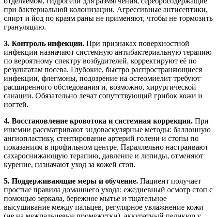
отделяемом, гидрогели для размягчения, серебросодержащие
при бактериальной колонизации. Агрессивные антисептики,
спирт и йод по краям раны не применяют, чтобы не тормозить
грануляцию.
3. Контроль инфекции.
При признаках поверхностной
инфекции назначают системную антибактериальную терапию
по вероятному спектру возбудителей, корректируют её по
результатам посева. Глубокие, быстро распространяющиеся
инфекции, флегмоны, подозрение на остеомиелит требуют
расширенного обследования и, возможно, хирургической
санации. Обязательно лечат сопутствующий грибок кожи и
ногтей.
4. Восстановление кровотока и системная коррекция.
При
ишемии рассматривают эндоваскулярные методы: баллонную
ангиопластику, стентирование артерий голени и стопы по
показаниям в профильном центре. Параллельно настраивают
сахароснижающую терапию, давление и липиды, отменяют
курение, назначают уход за кожей стоп.
5. Поддерживающие меры и обучение.
Пациент получает
простые правила домашнего ухода: ежедневный осмотр стоп с
помощью зеркала, бережное мытье и тщательное
высушивание между пальцев, регулярное увлажнение кожи
(не на межпальцевые промежутки), аккуратный педикюр у