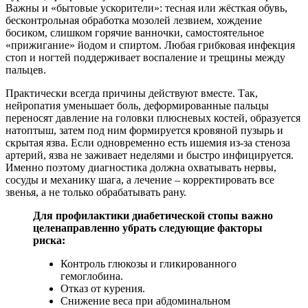
Важны и «бытовые ускорители»: тесная или жёсткая обувь,
бесконтрольная обработка мозолей лезвием, хождение
босиком, слишком горячие ванночки, самостоятельное
«прижигание» йодом и спиртом. Любая грибковая инфекция
стоп и ногтей поддерживает воспаление и трещины между
пальцев.
Практически всегда причины действуют вместе. Так,
нейропатия уменьшает боль, деформированные пальцы
переносят давление на головки плюсневых костей, образуется
натоптыш, затем под ним формируется кровяной пузырь и
скрытая язва. Если одновременно есть ишемия из-за стеноза
артерий, язва не заживает неделями и быстро инфицируется.
Именно поэтому диагностика должна охватывать нервы,
сосуды и механику шага, а лечение – корректировать все
звенья, а не только обрабатывать рану.
Для профилактики диабетической стопы важно
целенаправленно убрать следующие факторы
риска:
Контроль глюкозы и гликированного
гемоглобина.
Отказ от курения.
Снижение веса при абдоминальном