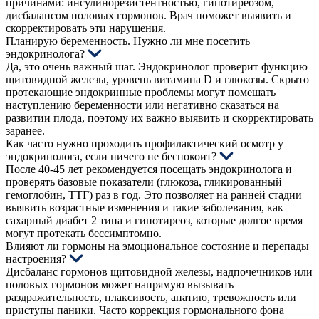
причинами: инсулинорезистентностью, гипотиреозом,
дисбалансом половых гормонов. Врач поможет выявить и
скорректировать эти нарушения.
Планирую беременность. Нужно ли мне посетить
эндокринолога?
Да, это очень важный шаг. Эндокринолог проверит функцию
щитовидной железы, уровень витамина D и глюкозы. Скрыто
протекающие эндокринные проблемы могут помешать
наступлению беременности или негативно сказаться на
развитии плода, поэтому их важно выявить и скорректировать
заранее.
Как часто нужно проходить профилактический осмотр у
эндокринолога, если ничего не беспокоит?
После 40-45 лет рекомендуется посещать эндокринолога и
проверять базовые показатели (глюкоза, гликированный
гемоглобин, ТТГ) раз в год. Это позволяет на ранней стадии
выявить возрастные изменения и такие заболевания, как
сахарный диабет 2 типа и гипотиреоз, которые долгое время
могут протекать бессимптомно.
Влияют ли гормоны на эмоциональное состояние и перепады
настроения?
Дисбаланс гормонов щитовидной железы, надпочечников или
половых гормонов может напрямую вызывать
раздражительность, плаксивость, апатию, тревожность или
приступы паники. Часто коррекция гормонального фона