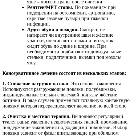
язве – посев из раны после очистки.
Рентген/МРТ стопы.
По показаниям при
подозрении на остеомиелит, артропатию,
скрытые газовые пузыри при тяжелой
инфекции.
Аудит обуви и походки.
Смотрят, не
натирают ли внутренние швы и жёсткие
участки, оценивают стельки и пятку, как
сидит обувь по длине и ширине. При
необходимости подбирают индивидуальные
стельки, подпяточники, выемки под мозоль/
язву.
Консервативное лечение состоит из нескольких этапов:
1. Снижение нагрузки на очаг.
Это основа заживления.
Используются разгружающие повязки, полубашмаки,
индивидуальные стельки с выемкой под язву, жёсткие
ботинки. В ряде случаев применяют тотальную контактную
повязку, которая перераспределяет давление по всей стопе.
2. Очистка и местная терапия.
Выполняют регулярный
туалет раны: удаление некротических тканей, промывание,
поддержание заживления подходящими повязками. Выбор
повязки зависит от фазы: впитывающие при обильном