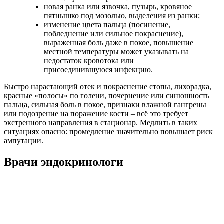
новая ранка или язвочка, пузырь, кровяное
пятнышко под мозолью, выделения из ранки;
изменение цвета пальца (посинение,
побледнение или сильное покраснение),
выраженная боль даже в покое, повышение
местной температуры может указывать на
недостаток кровотока или
присоединившуюся инфекцию.
Быстро нарастающий отек и покраснение стопы, лихорадка,
красные «полосы» по голени, почернение или синюшность
пальца, сильная боль в покое, признаки влажной гангрены
или подозрение на поражение кости – всё это требует
экстренного направления в стационар. Медлить в таких
ситуациях опасно: промедление значительно повышает риск
ампутации.
Врачи эндокринологи