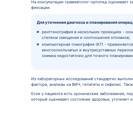
загрязненные раны, при которых
В таких случаях врач подбирает такти
используют другие методы фиксации, 
Подготовка к остеосинтезу зависит от
вмешательству. Если операция планов
На консультации травматолог-ортопед