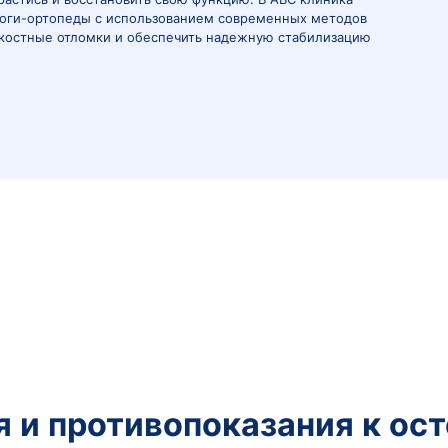
ая операция, при которой костные фрагменты после п
оложении и фиксируют специальными металлическими 
 правильно срастись и восстановить свою функцию. В 
ые травматологи-ортопеды с использованием совреме
о сопоставить костные отломки и обеспечить надежную