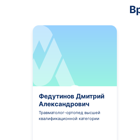
фиксации.
Для уточнения диагноза и планиро
рентгенография в нескольких пр
степени смещения и соотношени
компьютерная томография (КТ) -
многооскольчатых и внутрисуста
снимка недостаточно для точног
Из лабораторных исследований станда
фактора, анализы на ВИЧ, гепатиты и
Если у пациента есть хронические заб
который оценивает состояние здоровь