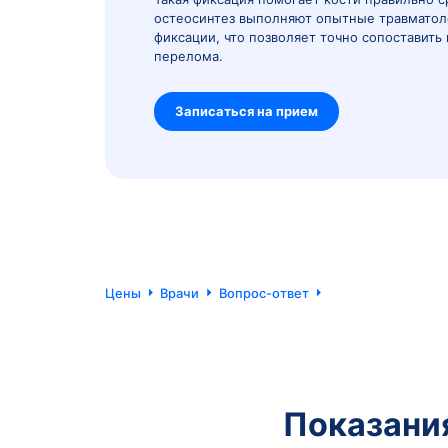
Остеосинтез - это хирургическ
сопоставляют в правильном п
Такая фиксация помогает кости
остеосинтез выполняют опытн
фиксации, что позволяет точн
перелома.
Записаться на прием