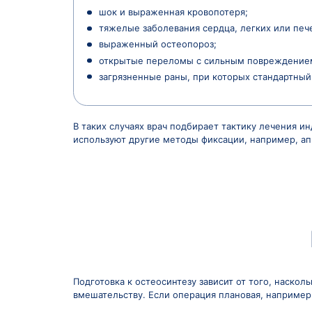
повторном смещении отломков;
некоторых осложненных и много
Противопоказания к остеосинтезу дел
К абсолютным противопоказаниям 
инфекция в области перелома;
крайне тяжелое общее состояние
Относительные противопоказания
шок и выраженная кровопотеря;
тяжелые заболевания сердца, ле
выраженный остеопороз;
открытые переломы с сильным п