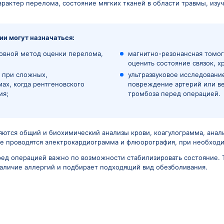
 стандартный внутренний остеосинтез может быть от
ку лечения индивидуально. Иногда операцию выполняют
например, аппараты наружной фиксации.
Подготовка к ос
 того, насколько срочно нужна операция. При свежих 
ая, например при неправильно сросшемся переломе ил
 оценивает характер перелома, состояние мягких ткан