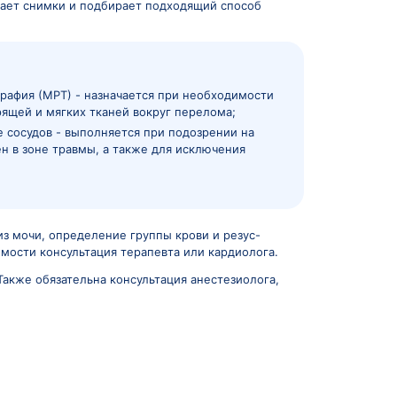
ложен или заменен другим методом фиксации.
 после стабилизации состояния пациента, а в некотор
теосинтезу
травмах часть обследований проводят одновременно с п
и ложном суставе, времени на обследование и подго
ей в области травмы, изучает снимки и подбирает по