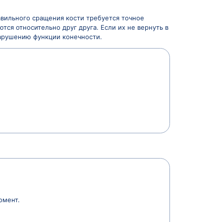
ания к остеосинтезу
ерации или когда для правильного сращения кости тр
стные фрагменты сдвигаются относительно друг друга.
ет к деформации, боли и нарушению функции конечност