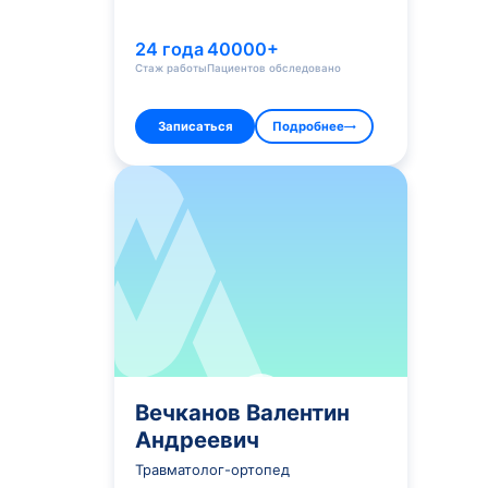
Федутинов Дмитрий
Александрович
Травматолог-ортопед высшей
квалификационной категории
28 лет
45000+
Стаж работы
Пациентов обследовано
Записаться
Подробнее