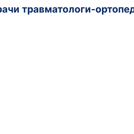
вания операции могут назначаться:
оекциях - основной метод оценки перелома,
ма
я отломков;
оце
 применяется при сложных,
ул
вных переломах, когда рентгеновского
по
о планирования;
тр
ртно выполняются общий и биохимический анализы кро
 сифилис. Также проводятся электрокардиограмма и фл
олевания, перед операцией важно по возможности ста
я, уточняет наличие аллергий и подбирает подходящи