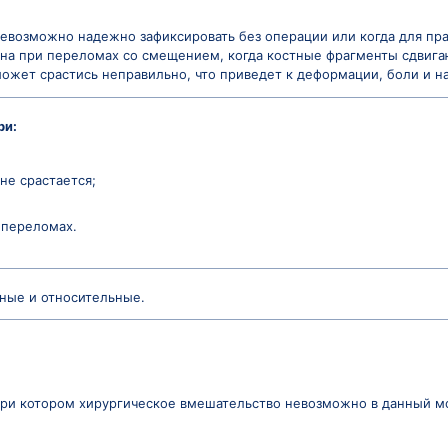
зания и противопоказ
гда перелом невозможно надежно зафиксировать без оп
перация нужна при переломах со смещением, когда ко
вать, кость может срастись неправильно, что привед
ть показан при:
е;
ле перелома не срастается;