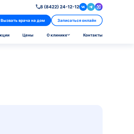
8 (8422
Вызвать врача на дом
лизы
Врачи
Акции
Цены
О кл
костей