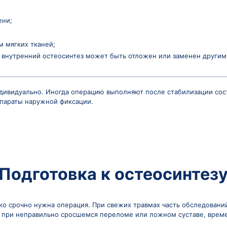
оскольчатых переломах.
ят на абсолютные и относительные.
относятся:
 пациента, при котором хирургическое вмешательств
:
гких или печени;
овреждением мягких тканей;