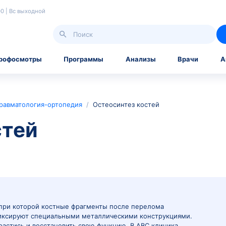
 | Сб 07.30-18.00 | Вс выходной
Справки и профосмотры
Программы
Ана
тделение
/
Травматология-ортопедия
/
Остеосинтез 
 костей