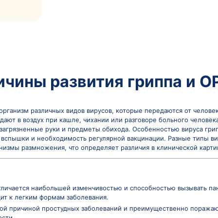
е проверил:
ьевна
олог
Причины развития 