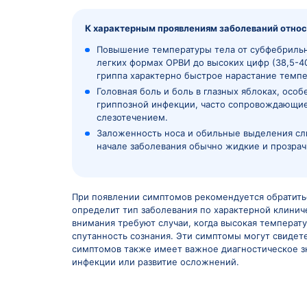
Узнайте, какие специалисты гот
квалифицированную медицинс
Подробнее
Клинические проявления гриппа и ОРВИ
характерно острое начало с преоблад