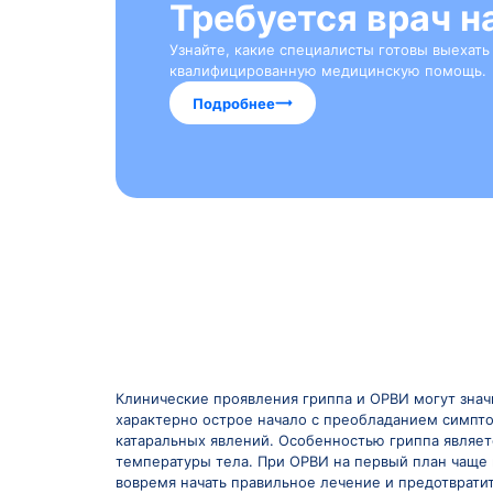
осиплостью голоса.
Таким образом, многообразие респира
ОРВИ. Понимание механизмов передачи
особенностей конкретных вирусов по
мероприятиям, что особенно важно для
Требуется в