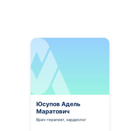
катаральных явлений. Особенностью г
температуры тела. При ОРВИ на первы
вовремя начать правильное лечение и
К характерным проявлениям заболе
Повышение температуры тела от 
легких формах ОРВИ до высоких ц
гриппа характерно быстрое нара
Головная боль и боль в глазных 
гриппозной инфекции, часто со
слезотечением.
Заложенность носа и обильные в
начале заболевания обычно жидки
При появлении симптомов рекомендует