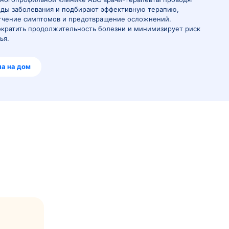
торные вирусные инфекции) – это группа заболеваний
пути. Они передаются воздушно-капельным путем и 
ранения. В многопрофильной клинике ABC врачи-тера
еления природы заболевания и подбирают эффективну
екцией, облегчение симптомов и предотвращение осл
 помогает сократить продолжительность болезни и м
й для здоровья.
Вызвать врача на дом