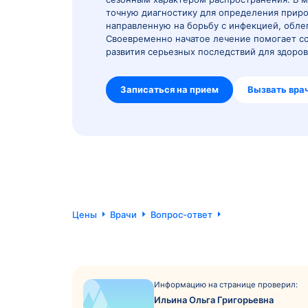
Грипп и ОРВИ (острые респира
преимущественно дыхательные 
сезонным характером распрост
точную диагностику для опред
направленную на борьбу с инф
Своевременно начатое лечение
развития серьезных последстви
Записаться на прием