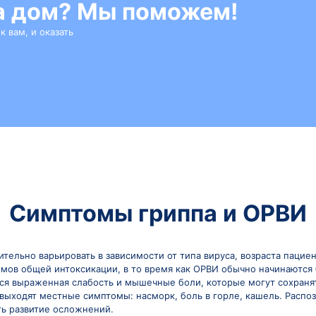
торных вирусов и их специфические биологические о
 и сезонных закономерностей циркуляции различных 
могает прогнозировать течение болезни и объясняет 
 групп риска.
рач на дом? Мы помо