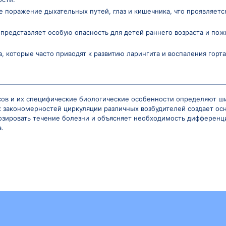
кновением в организм различных видов вирусов, котор
частицы попадают в воздух при кашле, чихании или ра
едачи через загрязненные руки и предметы обихода. 
пидемические вспышки и необходимость регулярной ва
путей и механизмы размножения, что определяет разл
й включают:
ричем тип А отличается наибольшей изменчивостью и с
тип С приводит к легким формам заболевания.
аиболее частой причиной простудных заболеваний и 
 и заложенности.
ь сочетанное поражение дыхательных путей, глаз и к
ойства.
ус, который представляет особую опасность для дете
ы парагриппа, которые часто приводят к развитию ла