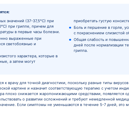
овы выехать к вам, и оказать
кую помощь.
Симптомы грип
 могут значительно варьировать в зависимости от тип
анием симптомов общей интоксикации, в то время ка