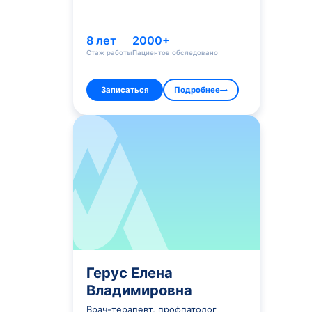
определит тип заболевания по характ
внимания требуют случаи, когда высо
спутанность сознания. Эти симптомы 
симптомов также имеет важное диагно
инфекции или развитие осложнений.