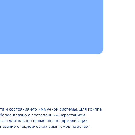
собенности определяют широкий спектр клинических п
возбудителей создает основу для эффективной профил
необходимость дифференцированного подхода к профи
жем!