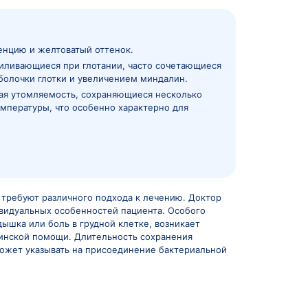
па и ОРВИ
а вируса, возраста пациента и состояния его иммунно
к ОРВИ обычно начинаются более плавно с постепенны