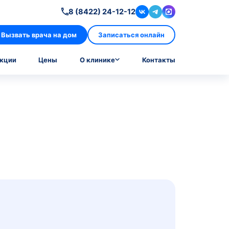
8 (8422
Вызвать врача на дом
лизы
Врачи
Акции
Цены
О кл