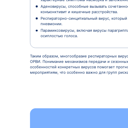
Развитие заболеваний связано с прони
воздушно-капельный, когда вирусные 
возможен контактно-бытовой путь пер
мутации, что объясняет ежегодные э
проникновения в клетки дыхательных 
Основные возбудители заболевани
Вирусы гриппа типов А, В и С, п
вызывают локальные вспышки, а 
Риновирусы, которые являются н
характерные симптомы насморка
Аденовирусы, способные вызыват
конъюнктивит и кишечные расстр
Респираторно-синцитиальный вир
пневмонии.
Парамиксовирусы, включая вирус