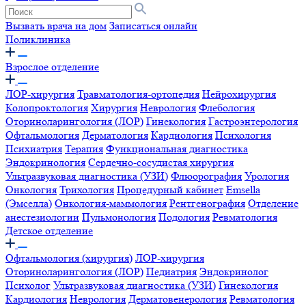
Вызвать врача на дом
Записаться онлайн
Поликлиника
Взрослое отделение
ЛОР-хирургия
Травматология-ортопедия
Нейрохирургия
Колопроктология
Хирургия
Неврология
Флебология
Оториноларингология (ЛОР)
Гинекология
Гастроэнтерология
Офтальмология
Дерматология
Кардиология
Психология
Психиатрия
Терапия
Функциональная диагностика
Эндокринология
Сердечно-сосудистая хирургия
Ультразвуковая диагностика (УЗИ)
Флюорография
Урология
Онкология
Трихология
Процедурный кабинет
Emsella
(Эмселла)
Онкология-маммология
Рентгенография
Отделение
анестезиологии
Пульмонология
Подология
Ревматология
Детское отделение
Офтальмология (хирургия)
ЛОР-хирургия
Оториноларингология (ЛОР)
Педиатрия
Эндокринолог
Психолог
Ультразвуковая диагностика (УЗИ)
Гинекология
Кардиология
Неврология
Дерматовенерология
Ревматология