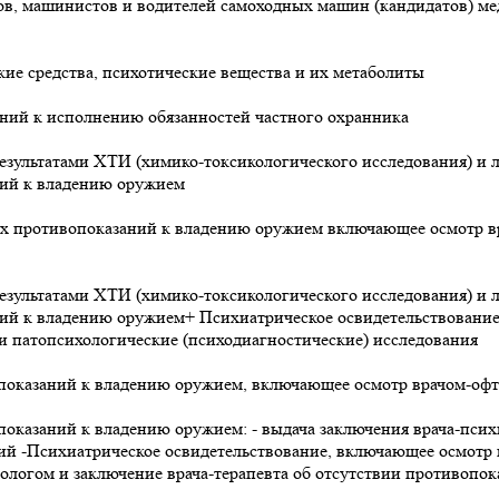
тов, машинистов и водителей самоходных машин (кандидатов) м
ие средства, психотические вещества и их метаболиты
ний к исполнению обязанностей частного охранника
езультатами ХТИ (химико-токсикологического исследования) и 
ний к владению оружием
их противопоказаний к владению оружием включающее осмотр 
езультатами ХТИ (химико-токсикологического исследования) и 
ний к владению оружием+ Психиатрическое освидетельствовани
патопсихологические (психодиагностические) исследования
показаний к владению оружием, включающее осмотр врачом-офт
казаний к владению оружием: - выдача заключения врача-психи
ний -Психиатрическое освидетельствование, включающее осмотр
мологом и заключение врача-терапевта об отсутствии противопо