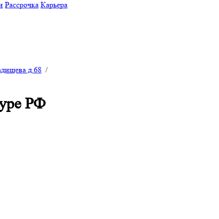
и
Рассрочка
Карьера
адищева д.68
/
туре РФ