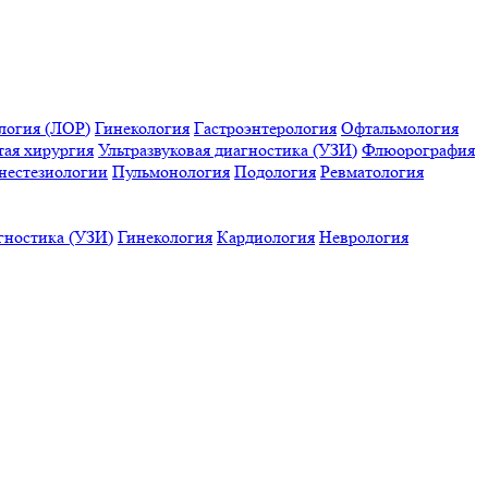
логия (ЛОР)
Гинекология
Гастроэнтерология
Офтальмология
тая хирургия
Ультразвуковая диагностика (УЗИ)
Флюорография
нестезиологии
Пульмонология
Подология
Ревматология
гностика (УЗИ)
Гинекология
Кардиология
Неврология