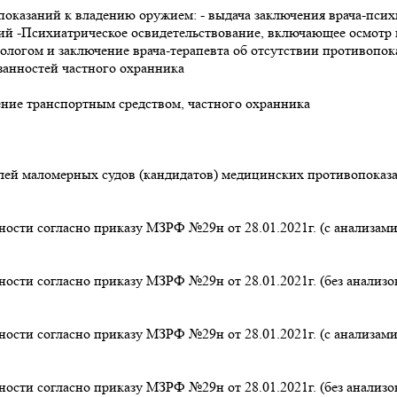
казаний к владению оружием: - выдача заключения врача-психи
ний -Психиатрическое освидетельствование, включающее осмотр
мологом и заключение врача-терапевта об отсутствии противопо
анностей частного охранника
ение транспортным средством, частного охранника
елей маломерных судов (кандидатов) медицинских противопока
сти согласно приказу МЗРФ №29н от 28.01.2021г. (с анализам
сти согласно приказу МЗРФ №29н от 28.01.2021г. (без анализ
сти согласно приказу МЗРФ №29н от 28.01.2021г. (с анализам
сти согласно приказу МЗРФ №29н от 28.01.2021г. (без анализ