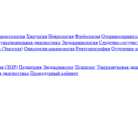
проктология
Хирургия
Неврология
Флебология
Оториноларинго
ункциональная диагностика
Эндокринология
Сердечно-сосудис
a (Эмселла)
Онкология-маммология
Рентгенография
Отделение а
ия (ЛОР)
Педиатрия
Эндокринолог
Психолог
Ультразвуковая диа
 диагностика
Процедурный кабинет