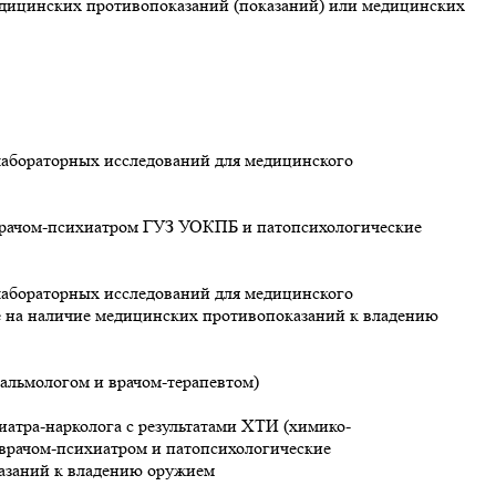
едицинских противопоказаний (показаний) или медицинских
лабораторных исследований для медицинского
врачом-психиатром ГУЗ УОКПБ и патопсихологические
лабораторных исследований для медицинского
е на наличие медицинских противопоказаний к владению
альмологом и врачом-терапевтом)
атра-нарколога с результатами ХТИ (химико-
 врачом-психиатром и патопсихологические
казаний к владению оружием