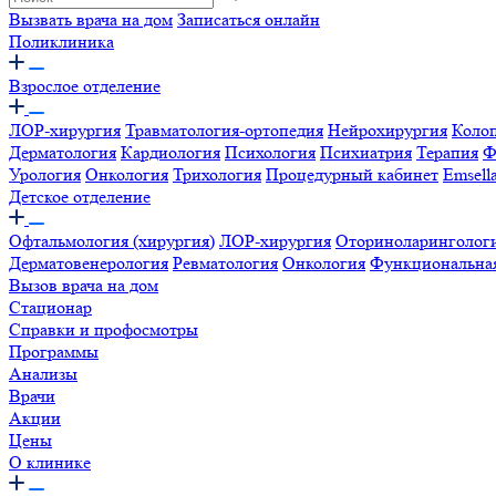
Вызвать врача на дом
Записаться онлайн
Поликлиника
Взрослое отделение
ЛОР-хирургия
Травматология-ортопедия
Нейрохирургия
Коло
Дерматология
Кардиология
Психология
Психиатрия
Терапия
Ф
Урология
Онкология
Трихология
Процедурный кабинет
Emsell
Детское отделение
Офтальмология (хирургия)
ЛОР-хирургия
Оториноларинголог
Дерматовенерология
Ревматология
Онкология
Функциональная
Вызов врача на дом
Стационар
Справки и профосмотры
Программы
Анализы
Врачи
Акции
Цены
О клинике