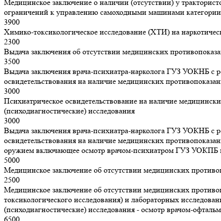
Медицинское заключение о наличии (отсутствии) у тракторис
ограничений к управлению самоходными машинами категории
3900
Химико-токсикологическое исследование (ХТИ) на наркотическ
2300
Выдача заключения об отсутствии медицинских противопоказа
3500
Выдача заключения врача-психиатра-нарколога ГУЗ УОКНБ с р
освидетельствования на наличие медицинских противопоказа
3000
Психиатрическое освидетельствование на наличие медицинск
(психодиагностические) исследования
3000
Выдача заключения врача-психиатра-нарколога ГУЗ УОКНБ с р
освидетельствования на наличие медицинских противопоказа
оружием включающее осмотр врачом-психиатром ГУЗ УОКПБ и 
5000
Медицинское заключение об отсутствии медицинских противо
2500
Медицинское заключение об отсутствии медицинских противопо
токсикологического исследования) и лабораторных исследова
(психодиагностические) исследования - осмотр врачом-офталь
6500