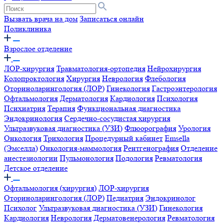
Вызвать врача на дом
Записаться онлайн
Поликлиника
Взрослое отделение
ЛОР-хирургия
Травматология-ортопедия
Нейрохирургия
Колопроктология
Хирургия
Неврология
Флебология
Оториноларингология (ЛОР)
Гинекология
Гастроэнтерология
Офтальмология
Дерматология
Кардиология
Психология
Психиатрия
Терапия
Функциональная диагностика
Эндокринология
Сердечно-сосудистая хирургия
Ультразвуковая диагностика (УЗИ)
Флюорография
Урология
Онкология
Трихология
Процедурный кабинет
Emsella
(Эмселла)
Онкология-маммология
Рентгенография
Отделение
анестезиологии
Пульмонология
Подология
Ревматология
Детское отделение
Офтальмология (хирургия)
ЛОР-хирургия
Оториноларингология (ЛОР)
Педиатрия
Эндокринолог
Психолог
Ультразвуковая диагностика (УЗИ)
Гинекология
Кардиология
Неврология
Дерматовенерология
Ревматология