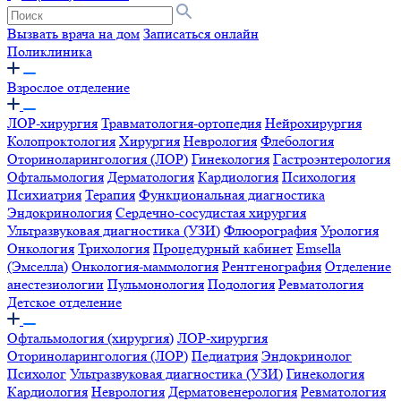
Вызвать врача на дом
Записаться онлайн
Поликлиника
Взрослое отделение
ЛОР-хирургия
Травматология-ортопедия
Нейрохирургия
Колопроктология
Хирургия
Неврология
Флебология
Оториноларингология (ЛОР)
Гинекология
Гастроэнтерология
Офтальмология
Дерматология
Кардиология
Психология
Психиатрия
Терапия
Функциональная диагностика
Эндокринология
Сердечно-сосудистая хирургия
Ультразвуковая диагностика (УЗИ)
Флюорография
Урология
Онкология
Трихология
Процедурный кабинет
Emsella
(Эмселла)
Онкология-маммология
Рентгенография
Отделение
анестезиологии
Пульмонология
Подология
Ревматология
Детское отделение
Офтальмология (хирургия)
ЛОР-хирургия
Оториноларингология (ЛОР)
Педиатрия
Эндокринолог
Психолог
Ультразвуковая диагностика (УЗИ)
Гинекология
Кардиология
Неврология
Дерматовенерология
Ревматология