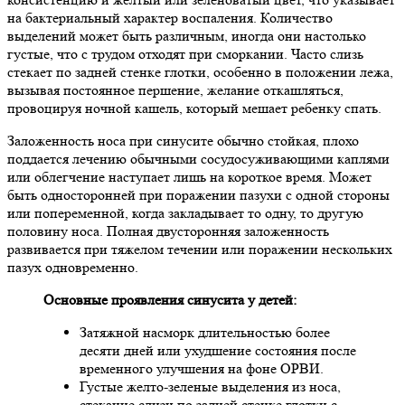
на бактериальный характер воспаления. Количество
выделений может быть различным, иногда они настолько
густые, что с трудом отходят при сморкании. Часто слизь
стекает по задней стенке глотки, особенно в положении лежа,
вызывая постоянное першение, желание откашляться,
провоцируя ночной кашель, который мешает ребенку спать.
Заложенность носа при синусите обычно стойкая, плохо
поддается лечению обычными сосудосуживающими каплями
или облегчение наступает лишь на короткое время. Может
быть односторонней при поражении пазухи с одной стороны
или попеременной, когда закладывает то одну, то другую
половину носа. Полная двусторонняя заложенность
развивается при тяжелом течении или поражении нескольких
пазух одновременно.
Основные проявления синусита у детей:
Затяжной насморк длительностью более
десяти дней или ухудшение состояния после
временного улучшения на фоне ОРВИ.
Густые желто-зеленые выделения из носа,
стекание слизи по задней стенке глотки с