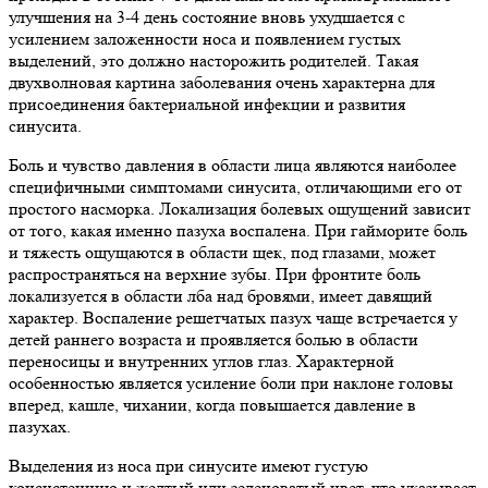
улучшения на 3-4 день состояние вновь ухудшается с
усилением заложенности носа и появлением густых
выделений, это должно насторожить родителей. Такая
двухволновая картина заболевания очень характерна для
присоединения бактериальной инфекции и развития
синусита.
Боль и чувство давления в области лица являются наиболее
специфичными симптомами синусита, отличающими его от
простого насморка. Локализация болевых ощущений зависит
от того, какая именно пазуха воспалена. При гайморите боль
и тяжесть ощущаются в области щек, под глазами, может
распространяться на верхние зубы. При фронтите боль
локализуется в области лба над бровями, имеет давящий
характер. Воспаление решетчатых пазух чаще встречается у
детей раннего возраста и проявляется болью в области
переносицы и внутренних углов глаз. Характерной
особенностью является усиление боли при наклоне головы
вперед, кашле, чихании, когда повышается давление в
пазухах.
Выделения из носа при синусите имеют густую
консистенцию и желтый или зеленоватый цвет, что указывает