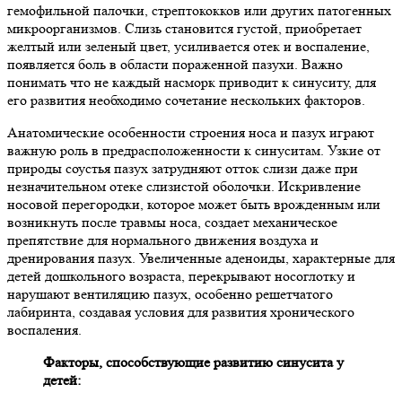
гемофильной палочки, стрептококков или других патогенных
микроорганизмов. Слизь становится густой, приобретает
желтый или зеленый цвет, усиливается отек и воспаление,
появляется боль в области пораженной пазухи. Важно
понимать что не каждый насморк приводит к синуситу, для
его развития необходимо сочетание нескольких факторов.
Анатомические особенности строения носа и пазух играют
важную роль в предрасположенности к синуситам. Узкие от
природы соустья пазух затрудняют отток слизи даже при
незначительном отеке слизистой оболочки. Искривление
носовой перегородки, которое может быть врожденным или
возникнуть после травмы носа, создает механическое
препятствие для нормального движения воздуха и
дренирования пазух. Увеличенные аденоиды, характерные для
детей дошкольного возраста, перекрывают носоглотку и
нарушают вентиляцию пазух, особенно решетчатого
лабиринта, создавая условия для развития хронического
воспаления.
Факторы, способствующие развитию синусита у
детей: