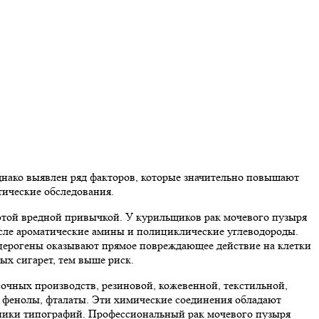
днако выявлен ряд факторов, которые значительно повышают
тические обследования.
 этой вредной привычкой. У курильщиков рак мочевого пузыря
исле ароматические амины и полициклические углеводороды.
анцерогены оказывают прямое повреждающее действие на клетки
ых сигарет, тем выше риск.
очных производств, резиновой, кожевенной, текстильной,
 фенолы, фталаты. Эти химические соединения обладают
тники типографий. Профессиональный рак мочевого пузыря