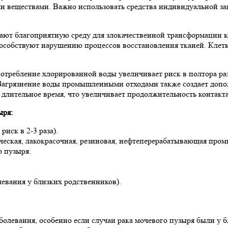
ными веществами. Важно использовать средства индивидуальной 
ают благоприятную среду для злокачественной трансформации к
особствуют нарушению процессов восстановления тканей. Клетк
Употребление хлорированной воды увеличивает риск в полтора р
Загрязнение воды промышленными отходами также создает допо
длительное время, что увеличивает продолжительность контакта
ыря:
иск в 2-3 раза).
еская, лакокрасочная, резиновая, нефтеперерабатывающая пром
 пузыря.
евания у близких родственников).
олевания, особенно если случаи рака мочевого пузыря были у б