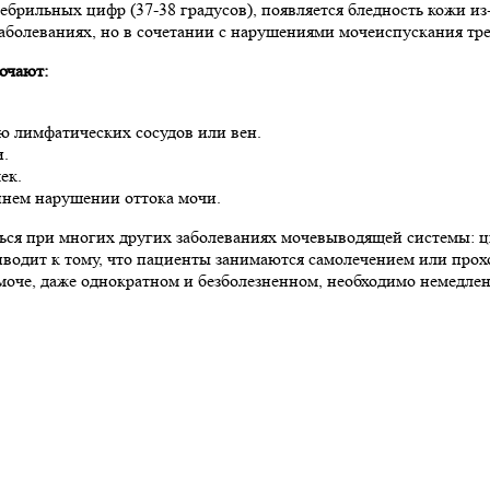
брильных цифр (37-38 градусов), появляется бледность кожи из
аболеваниях, но в сочетании с нарушениями мочеиспускания тр
ючают:
ю лимфатических сосудов или вен.
и.
ек.
ннем нарушении оттока мочи.
ься при многих других заболеваниях мочевыводящей системы: ц
водит к тому, что пациенты занимаются самолечением или прохо
моче, даже однократном и безболезненном, необходимо немедлен