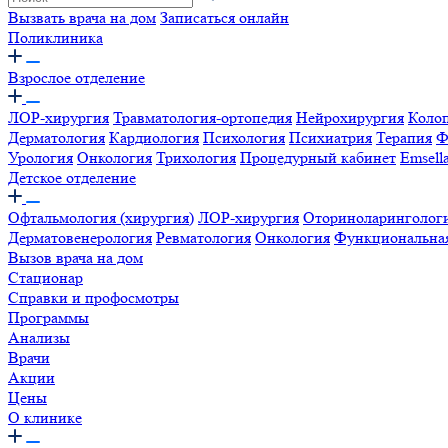
Вызвать врача на дом
Записаться онлайн
Поликлиника
Взрослое отделение
ЛОР-хирургия
Травматология-ортопедия
Нейрохирургия
Коло
Дерматология
Кардиология
Психология
Психиатрия
Терапия
Ф
Урология
Онкология
Трихология
Процедурный кабинет
Emsell
Детское отделение
Офтальмология (хирургия)
ЛОР-хирургия
Оториноларинголог
Дерматовенерология
Ревматология
Онкология
Функциональная
Вызов врача на дом
Стационар
Справки и профосмотры
Программы
Анализы
Врачи
Акции
Цены
О клинике