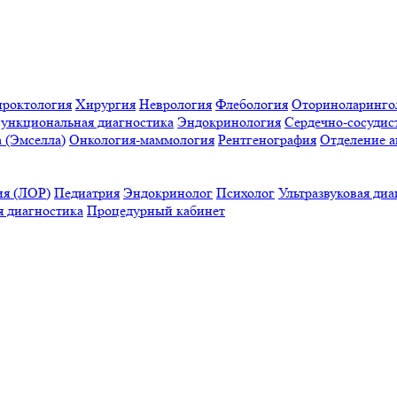
проктология
Хирургия
Неврология
Флебология
Оториноларинго
ункциональная диагностика
Эндокринология
Сердечно-сосудис
a (Эмселла)
Онкология-маммология
Рентгенография
Отделение а
ия (ЛОР)
Педиатрия
Эндокринолог
Психолог
Ультразвуковая диа
 диагностика
Процедурный кабинет