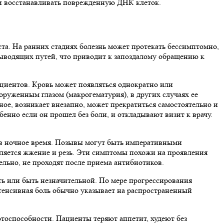
 и восстанавливать поврежденную ДНК клеток.
ста. На ранних стадиях болезнь может протекать бессимптомно,
ыводящих путей, что приводит к запоздалому обращению к
циентов. Кровь может появляться однократно или
руженным глазом (макрогематурия), в других случаях ее
ое, возникает внезапно, может прекратиться самостоятельно и
енно если он прошел без боли, и откладывают визит к врачу.
 в ночное время. Позывы могут быть императивными
вляется жжение и резь. Эти симптомы похожи на проявления
тельно, не проходят после приема антибиотиков.
ть или быть незначительной. По мере прогрессирования
нтенсивная боль обычно указывает на распространенный
тоспособности. Пациенты теряют аппетит, худеют без