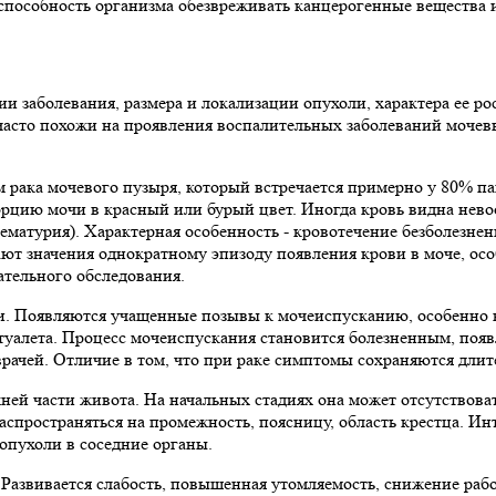
 способность организма обезвреживать канцерогенные вещества
и заболевания, размера и локализации опухоли, характера ее ро
часто похожи на проявления воспалительных заболеваний мочев
 рака мочевого пузыря, который встречается примерно у 80% па
рцию мочи в красный или бурый цвет. Иногда кровь видна невоо
атурия). Характерная особенность - кровотечение безболезненн
ют значения однократному эпизоду появления крови в моче, особ
ательного обследования.
ли. Появляются учащенные позывы к мочеиспусканию, особенно
туалета. Процесс мочеиспускания становится болезненным, поя
 врачей. Отличие в том, что при раке симптомы сохраняются дли
жней части живота. На начальных стадиях она может отсутствова
распространяться на промежность, поясницу, область крестца. И
опухоли в соседние органы.
Развивается слабость, повышенная утомляемость, снижение рабо