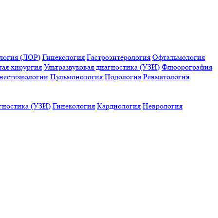
логия (ЛОР)
Гинекология
Гастроэнтерология
Офтальмология
тая хирургия
Ультразвуковая диагностика (УЗИ)
Флюорография
нестезиологии
Пульмонология
Подология
Ревматология
гностика (УЗИ)
Гинекология
Кардиология
Неврология