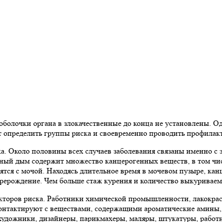
болочки органа в злокачественные до конца не установлены. О
т определить группы риска и своевременно проводить профилак
а. Около половины всех случаев заболевания связаны именно с
бачный дым содержит множество канцерогенных веществ, в том ч
ятся с мочой. Находясь длительное время в мочевом пузыре, к
ерерождение. Чем больше стаж курения и количество выкуриваем
кторов риска. Работники химической промышленности, лакокрас
онтактируют с веществами, содержащими ароматические амины,
 художники, дизайнеры, парикмахеры, маляры, штукатуры, рабо