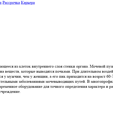
и
Рассрочка
Карьера
/
вающееся из клеток внутреннего слоя стенки органа. Мочевой пу
ена веществ, которые выводятся почками. При длительном возде
я у мужчин, чем у женщин, а его пик приходится на возраст 60-
лительными заболеваниями мочевыводящих путей. В многопроф
временное оборудование для точного определения характера и р
учреждение.