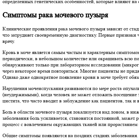
определенных генетических особенностей, которые влияют на
Симптомы рака мочевого пузыря
Клинические проявления рака мочевого пузыря зависят от стади
что затрудняет своевременную диагностику. Первые признаки 
врачу.
Кровь в моче является самым частым и характерным симптомом
периодически, в небольшом количестве или окрашивать всю по
обнаруживают только при лабораторном исследовании (микрогем
через некоторое время повториться. Многие пациенты не прида
Однако даже однократное появление крови в моче требует обяз
Нарушения мочеиспускания развиваются по мере роста опухо
(неудержимыми), когда человек не может отложить посещение 
цистита, что часто вводит в заблуждение как пациентов, так и
Боль в области мочевого пузыря локализуется над лоном, в ни
заболевания боль усиливается, становится постоянной, может 
процесс с вовлечением окружающих тканей или прорастанием 
Общие симптомы появляются на поздних стадиях заболевания. 