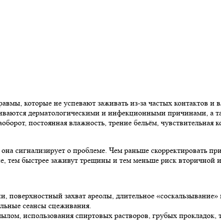
равмы, которые не успевают заживать из-за частых контактов 
ваются дерматологическими и инфекционными причинами, а такж
наоборот, постоянная влажность, трение бельём, чувствительная
, она сигнализирует о проблеме. Чем раньше скорректировать п
е, тем быстрее заживут трещины и тем меньше риск вторичной и
, поверхностный захват ареолы, длительное «соскальзывание» н
ельные сеансы сцеживания.
мылом, использования спиртовых растворов, грубых прокладок, т