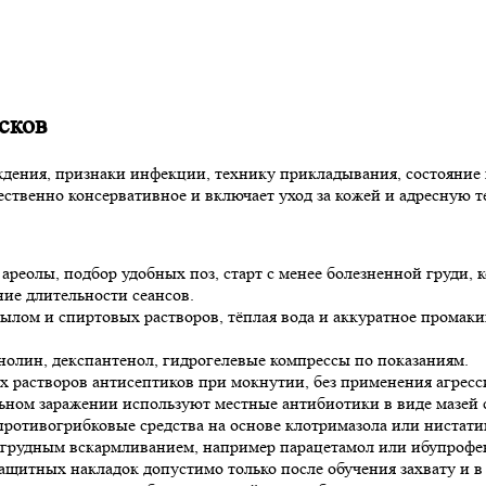
сков
дения, признаки инфекции, технику прикладывания, состояние к
ственно консервативное и включает уход за кожей и адресную
ареолы, подбор удобных поз, старт с менее болезненной груди,
ние длительности сеансов.
мылом и спиртовых растворов, тёплая вода и аккуратное промаки
лин, декспантенол, гидрогелевые компрессы по показаниям.
 растворов антисептиков при мокнутии, без применения агрес
ьном заражении используют местные антибиотики в виде мазей
ротивогрибковые средства на основе клотримазола или нистатин
 грудным вскармливанием, например парацетамол или ибупрофе
щитных накладок допустимо только после обучения захвату и в