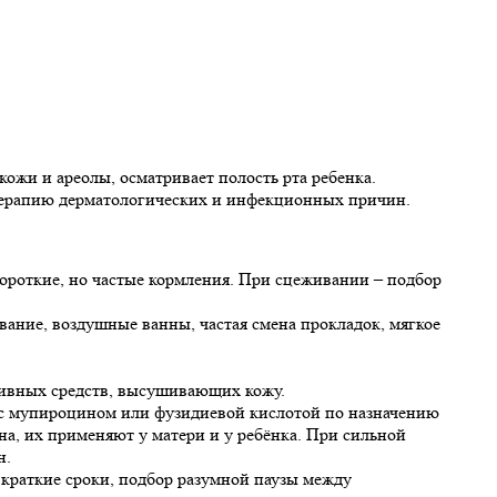
ожи и ареолы, осматривает полость рта ребенка.
 терапию дерматологических и инфекционных причин.
 короткие, но частые кормления. При сцеживании – подбор
вание, воздушные ванны, частая смена прокладок, мягкое
сивных средств, высушивающих кожу.
 с мупироцином или фузидиевой кислотой по назначению
а, их применяют у матери и у ребёнка. При сильной
н.
 краткие сроки, подбор разумной паузы между