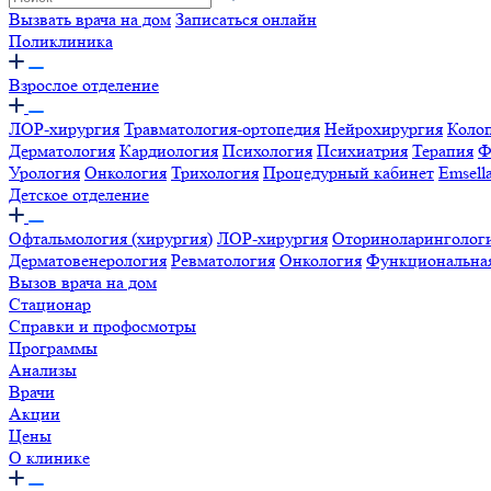
Вызвать врача на дом
Записаться онлайн
Поликлиника
Взрослое отделение
ЛОР-хирургия
Травматология-ортопедия
Нейрохирургия
Коло
Дерматология
Кардиология
Психология
Психиатрия
Терапия
Ф
Урология
Онкология
Трихология
Процедурный кабинет
Emsell
Детское отделение
Офтальмология (хирургия)
ЛОР-хирургия
Оториноларинголог
Дерматовенерология
Ревматология
Онкология
Функциональная
Вызов врача на дом
Стационар
Справки и профосмотры
Программы
Анализы
Врачи
Акции
Цены
О клинике