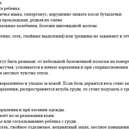
ы.
а ребенка.
ечка языка, гипертонус, нарушение захвата после бутылочки.
 прокладками, редкая их смена.
нальные колебания, болезни щитовидной железы.
нение, отек, гнойные выделения) или трещины не заживают в теч
гут быть разными: от небольшой болезненной полоски на повер
жгучая, усиливается в начале кормления и при соприкосновении
и местное чувство тепла.
ормлением и уходом за кожей. Если боль держится весь сеанс кор
рмления, распространяется вглубь груди, то стоит подумать о г
ормления и при касании одежды.
лёт из-за размокания кожи.
е или соскальзывание ребенка с груди.
тек, гнойное отделяемое, неприятный запах, местное повышени