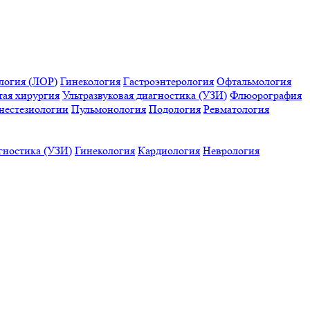
логия (ЛОР)
Гинекология
Гастроэнтерология
Офтальмология
тая хирургия
Ультразвуковая диагностика (УЗИ)
Флюорография
нестезиологии
Пульмонология
Подология
Ревматология
гностика (УЗИ)
Гинекология
Кардиология
Неврология