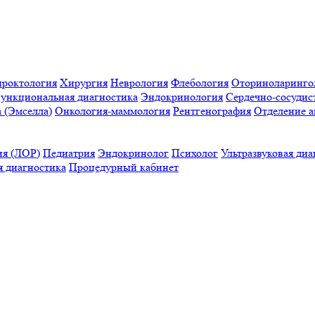
проктология
Хирургия
Неврология
Флебология
Оториноларинго
ункциональная диагностика
Эндокринология
Сердечно-сосудис
a (Эмселла)
Онкология-маммология
Рентгенография
Отделение а
ия (ЛОР)
Педиатрия
Эндокринолог
Психолог
Ультразвуковая диа
 диагностика
Процедурный кабинет