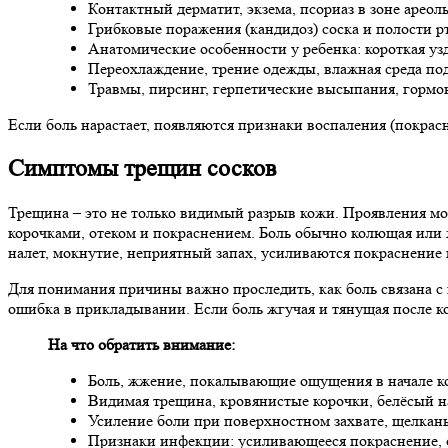
Контактный дерматит, экзема, псориаз в зоне ареол
Грибковые поражения (кандидоз) соска и полости рт
Анатомические особенности у ребенка: короткая узд
Переохлаждение, трение одежды, влажная среда под
Травмы, пирсинг, герпетические высыпания, гормо
Если боль нарастает, появляются признаки воспаления (покрас
Симптомы трещин сосков
Трещина – это не только видимый разрыв кожи. Проявления мо
корочками, отеком и покраснением. Боль обычно колющая или 
налет, мокнутие, неприятный запах, усиливаются покраснение 
Для понимания причины важно проследить, как боль связана с к
ошибка в прикладывании. Если боль жгучая и тянущая после ко
На что обратить внимание:
Боль, жжение, покалывающие ощущения в начале к
Видимая трещина, кровянистые корочки, белёсый на
Усиление боли при поверхностном захвате, щелкань
Признаки инфекции: усиливающееся покраснение, о