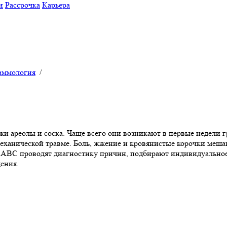
и
Рассрочка
Карьера
аммология
/
и ареолы и соска. Чаще всего они возникают в первые недели г
механической травме. Боль, жжение и кровянистые корочки меш
ABC проводят диагностику причин, подбирают индивидуальное л
ения.