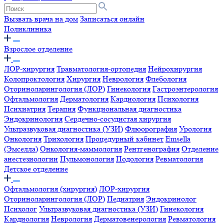
Вызвать врача на дом
Записаться онлайн
Поликлиника
Взрослое отделение
ЛОР-хирургия
Травматология-ортопедия
Нейрохирургия
Колопроктология
Хирургия
Неврология
Флебология
Оториноларингология (ЛОР)
Гинекология
Гастроэнтерология
Офтальмология
Дерматология
Кардиология
Психология
Психиатрия
Терапия
Функциональная диагностика
Эндокринология
Сердечно-сосудистая хирургия
Ультразвуковая диагностика (УЗИ)
Флюорография
Урология
Онкология
Трихология
Процедурный кабинет
Emsella
(Эмселла)
Онкология-маммология
Рентгенография
Отделение
анестезиологии
Пульмонология
Подология
Ревматология
Детское отделение
Офтальмология (хирургия)
ЛОР-хирургия
Оториноларингология (ЛОР)
Педиатрия
Эндокринолог
Психолог
Ультразвуковая диагностика (УЗИ)
Гинекология
Кардиология
Неврология
Дерматовенерология
Ревматология