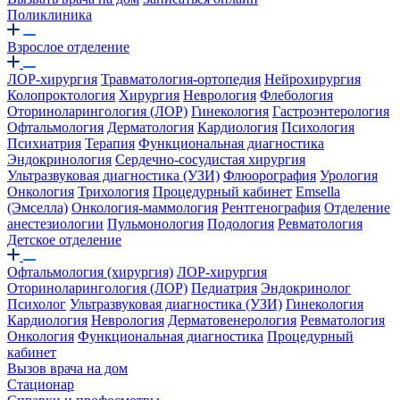
Поликлиника
Взрослое отделение
ЛОР-хирургия
Травматология-ортопедия
Нейрохирургия
Колопроктология
Хирургия
Неврология
Флебология
Оториноларингология (ЛОР)
Гинекология
Гастроэнтерология
Офтальмология
Дерматология
Кардиология
Психология
Психиатрия
Терапия
Функциональная диагностика
Эндокринология
Сердечно-сосудистая хирургия
Ультразвуковая диагностика (УЗИ)
Флюорография
Урология
Онкология
Трихология
Процедурный кабинет
Emsella
(Эмселла)
Онкология-маммология
Рентгенография
Отделение
анестезиологии
Пульмонология
Подология
Ревматология
Детское отделение
Офтальмология (хирургия)
ЛОР-хирургия
Оториноларингология (ЛОР)
Педиатрия
Эндокринолог
Психолог
Ультразвуковая диагностика (УЗИ)
Гинекология
Кардиология
Неврология
Дерматовенерология
Ревматология
Онкология
Функциональная диагностика
Процедурный
кабинет
Вызов врача на дом
Стационар