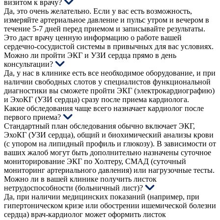
визитом к врачу?
Да, это очень желательно. Если у вас есть возможность,
измеряйте артериальное давление и пульс утром и вечером в
течение 5-7 дней перед приемом и записывайте результаты.
Это даст врачу ценную информацию о работе вашей
сердечно-сосудистой системы в привычных для вас условиях.
Можно ли пройти ЭКГ и УЗИ сердца прямо в день
консультации?
Да, у нас в клинике есть все необходимое оборудование, и при
наличии свободных слотов у специалистов функциональной
диагностики вы сможете пройти ЭКГ (электрокардиографию)
и ЭхоКГ (УЗИ сердца) сразу после приема кардиолога.
Какие обследования чаще всего назначает кардиолог после
первого приема?
Стандартный план обследования обычно включает ЭКГ,
ЭхоКГ (УЗИ сердца), общий и биохимический анализы крови
(с упором на липидный профиль и глюкозу). В зависимости от
ваших жалоб могут быть дополнительно назначены суточное
мониторирование ЭКГ по Холтеру, СМАД (суточный
мониторинг артериального давления) или нагрузочные тесты.
Можно ли в вашей клинике получить листок
нетрудоспособности (больничный лист)?
Да, при наличии медицинских показаний (например, при
гипертоническом кризе или обострении ишемической болезни
сердца) врач-кардиолог может оформить листок