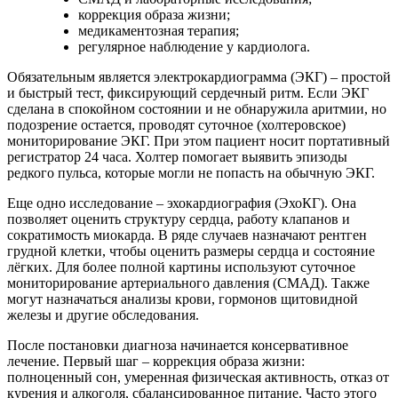
коррекция образа жизни;
медикаментозная терапия;
регулярное наблюдение у кардиолога.
Обязательным является электрокардиограмма (ЭКГ) – простой
и быстрый тест, фиксирующий сердечный ритм. Если ЭКГ
сделана в спокойном состоянии и не обнаружила аритмии, но
подозрение остается, проводят суточное (холтеровское)
мониторирование ЭКГ. При этом пациент носит портативный
регистратор 24 часа. Холтер помогает выявить эпизоды
редкого пульса, которые могли не попасть на обычную ЭКГ.
Еще одно исследование – эхокардиография (ЭхоКГ). Она
позволяет оценить структуру сердца, работу клапанов и
сократимость миокарда. В ряде случаев назначают рентген
грудной клетки, чтобы оценить размеры сердца и состояние
лёгких. Для более полной картины используют суточное
мониторирование артериального давления (СМАД). Также
могут назначаться анализы крови, гормонов щитовидной
железы и другие обследования.
После постановки диагноза начинается консервативное
лечение. Первый шаг – коррекция образа жизни:
полноценный сон, умеренная физическая активность, отказ от
курения и алкоголя, сбалансированное питание. Часто этого