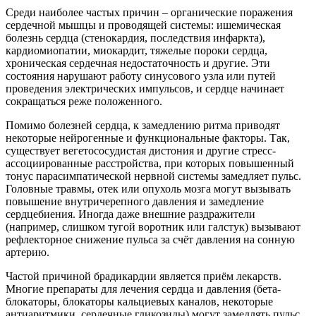
Среди наиболее частых причин – органические поражения
сердечной мышцы и проводящей системы: ишемическая
болезнь сердца (стенокардия, последствия инфаркта),
кардиомиопатии, миокардит, тяжелые пороки сердца,
хроническая сердечная недостаточность и другие. Эти
состояния нарушают работу синусового узла или путей
проведения электрических импульсов, и сердце начинает
сокращаться реже положенного.
Помимо болезней сердца, к замедлению ритма приводят
некоторые нейрогенные и функциональные факторы. Так,
существует вегетососудистая дистония и другие стресс-
ассоциированные расстройства, при которых повышенный
тонус парасимпатической нервной системы замедляет пульс.
Головные травмы, отек или опухоль мозга могут вызывать
повышение внутричерепного давления и замедление
сердцебиения. Иногда даже внешние раздражители
(например, слишком тугой воротник или галстук) вызывают
рефлекторное снижение пульса за счёт давления на сонную
артерию.
Частой причиной брадикардии является приём лекарств.
Многие препараты для лечения сердца и давления (бета-
блокаторы, блокаторы кальциевых каналов, некоторые
антиаритмики, сердечные гликозиды) могут замедлять пульс.