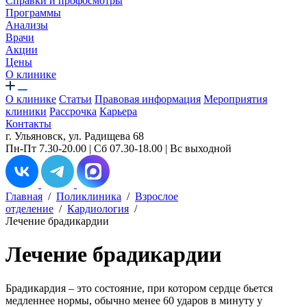
Справки и профосмотры
Программы
Анализы
Врачи
Акции
Цены
О клинике
О клинике
Статьи
Правовая информация
Мероприятия
клиники
Рассрочка
Карьера
Контакты
г. Ульяновск, ул. Радищева 68
Пн-Пт 7.30-20.00 | Сб 07.30-18.00 | Вс выходной
Главная
/
Поликлиника
/
Взрослое
отделение
/
Кардиология
/
Лечение брадикардии
Лечение брадикардии
Брадикардия – это состояние, при котором сердце бьется
медленнее нормы, обычно менее 60 ударов в минуту у