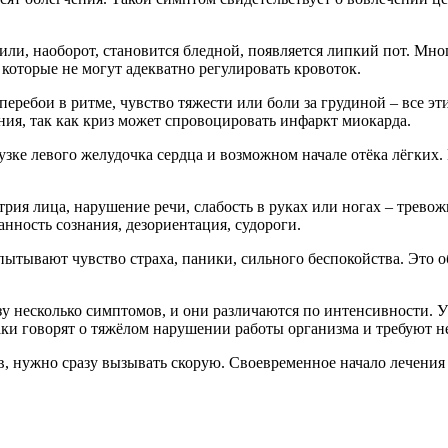
или, наоборот, становится бледной, появляется липкий пот. М
 которые не могут адекватно регулировать кровоток.
еребои в ритме, чувство тяжести или боли за грудиной – все эт
ния, так как криз может спровоцировать инфаркт миокарда.
ке левого желудочка сердца и возможном начале отёка лёгких. 
рия лица, нарушение речи, слабость в руках или ногах – трево
анность сознания, дезориентация, судороги.
ытывают чувство страха, паники, сильного беспокойства. Это о
у несколько симптомов, и они различаются по интенсивности. У 
наки говорят о тяжёлом нарушении работы организма и требуют 
в, нужно сразу вызывать скорую. Своевременное начало лечения