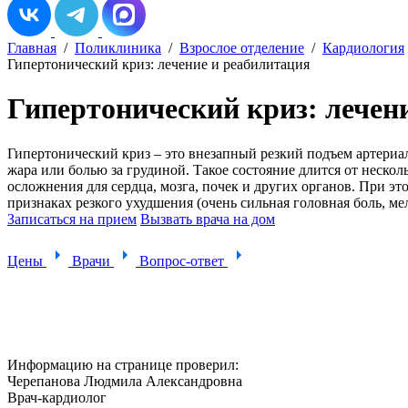
Главная
/
Поликлиника
/
Взрослое отделение
/
Кардиология
Гипертонический криз: лечение и реабилитация
Гипертонический криз: лечен
Гипертонический криз – это внезапный резкий подъем артериа
жара или болью за грудиной. Такое состояние длится от неско
осложнения для сердца, мозга, почек и других органов. При э
признаках резкого ухудшения (очень сильная головная боль, м
Записаться на прием
Вызвать врача на дом
Цены
Врачи
Вопрос-ответ
Информацию на странице проверил:
Черепанова Людмила Александровна
Врач-кардиолог