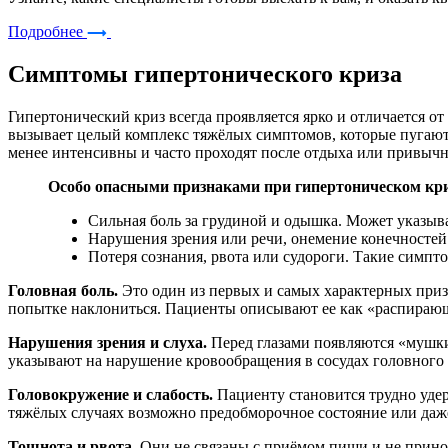
Подробнее
Симптомы гипертонического криза
Гипертонический криз всегда проявляется ярко и отличается о
вызывает целый комплекс тяжёлых симптомов, которые пугают
менее интенсивны и часто проходят после отдыха или привычн
Особо опасными признаками при гипертоническом кри
Сильная боль за грудиной и одышка. Может указыва
Нарушения зрения или речи, онемение конечностей
Потеря сознания, рвота или судороги. Такие симпт
Головная боль.
Это один из первых и самых характерных приз
попытке наклониться. Пациенты описывают ее как «распирающу
Нарушения зрения и слуха.
Перед глазами появляются «мушки»
указывают на нарушение кровообращения в сосудах головного мо
Головокружение и слабость.
Пациенту становится трудно удер
тяжёлых случаях возможно предобморочное состояние или даже
Тошнота и рвота.
Они не связаны с приёмом пищи и не принос