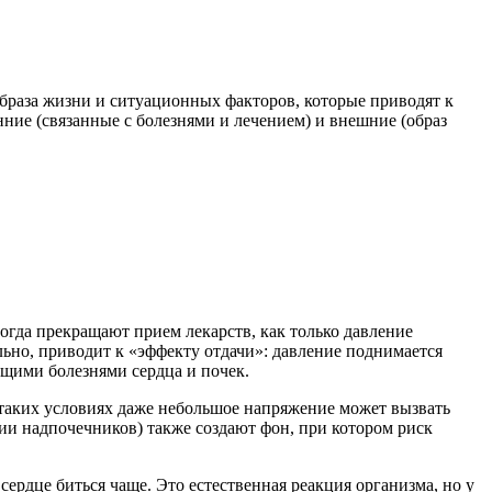
образа жизни и ситуационных факторов, которые приводят к
ие (связанные с болезнями и лечением) и внешние (образ
гда прекращают прием лекарств, как только давление
льно, приводит к «эффекту отдачи»: давление поднимается
ющими болезнями сердца и почек.
 таких условиях даже небольшое напряжение может вызвать
и надпочечников) также создают фон, при котором риск
 сердце биться чаще. Это естественная реакция организма, но у