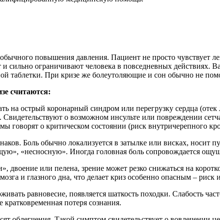
т обычного повышения давления. Пациент не просто чувствует ле
 и сильно ограничивают человека в повседневных действиях. 
ой таблетки. При кризе же болеутоляющие и сон обычно не помо
зе считаются:
ть на острый коронарный синдром или перегрузку сердца (отек 
. Свидетельствуют о возможном инсульте или повреждении сетча
омы говорят о критическом состоянии (риск внутричерепного кр
наков. Боль обычно локализуется в затылке или висках, носит 
ю», «несносную». Иногда головная боль сопровождается ощущен
, двоение или пелена, зрение может резко снижаться на коротк
зга и глазного дна, что делает криз особенно опасным – риск и
живать равновесие, появляется шаткость походки. Слабость част
 кратковременная потеря сознания.
ят облегчения. Такой симптом свидетельствует о вовлечении ц