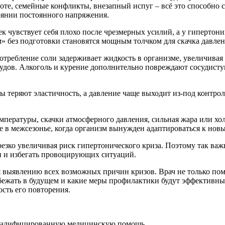
боте, семейные конфликты, внезапный испуг – всё это способно
оянии постоянного напряжения.
 чувствует себя плохо после чрезмерных усилий, а у гипертоник
» без подготовки становятся мощным толчком для скачка давлен
требление соли задерживает жидкость в организме, увеличивая 
удов. Алкоголь и курение дополнительно повреждают сосудистую 
ы теряют эластичность, а давление чаще выходит из-под контро
мпературы, скачки атмосферного давления, сильная жара или хол
е в межсезонье, когда организм вынужден адаптироваться к нов
резко увеличивая риск гипертонического криза. Поэтому так важ
и и избегать провоцирующих ситуаций.
выявлению всех возможных причин кризов. Врач не только помог
бежать в будущем и какие меры профилактики будут эффективным
ость его повторения.
ь квалифицированную медицинскую помощь.