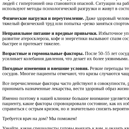
людей с гипертонией она становится опасной. Ситуации на ра
используют методы психологической разгрузки и живут в сост
Физические нагрузки и переутомление.
Даже здоровый человек
тяжелый физический труд или попытка «резко заняться спортом
Неправильное питание и вредные привычки.
Избыточное упо
развитие атеросклероза, кофе и энергетики вызывают спазм сос
быстрее и протекает тяжелее.
Возрастные и гормональные факторы.
После 50–55 лет сосуд
усиливает колебания давления, что делает их более уязвимыми.
Погодные изменения и внешние условия.
Резкие перепады те
сосудов. Многие пациенты отмечают, что кризы случаются чащ
Все перечисленные факторы часто действуют в совокупности, 
принимать назначенные лекарства, вести здоровый образ жизн
Именно поэтому в нашей клинике большое внимание уделяется 
пациенту, какие факторы спровоцировали состояние, как их из
справиться с острым кризом, но и значительно снизить вероятн
Требуется врач на дом? Мы поможем!
Узнайте, какие специалисты готовы выехать к вам, и оказат