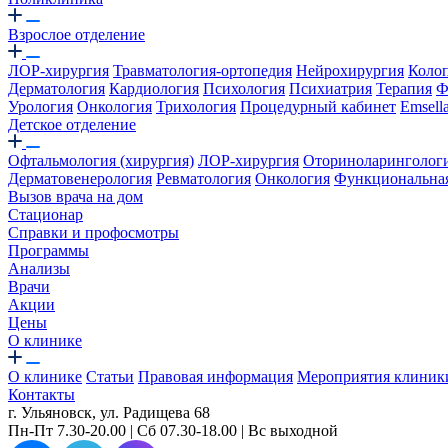
Взрослое отделение
ЛОР-хирургия
Травматология-ортопедия
Нейрохирургия
Коло
Дерматология
Кардиология
Психология
Психиатрия
Терапия
Ф
Урология
Онкология
Трихология
Процедурный кабинет
Emsell
Детское отделение
Офтальмология (хирургия)
ЛОР-хирургия
Оториноларинголог
Дерматовенерология
Ревматология
Онкология
Функциональная
Вызов врача на дом
Стационар
Справки и профосмотры
Программы
Анализы
Врачи
Акции
Цены
О клинике
О клинике
Статьи
Правовая информация
Мероприятия клиник
Контакты
г. Ульяновск, ул. Радищева 68
Пн-Пт 7.30-20.00 | Сб 07.30-18.00 | Вс выходной