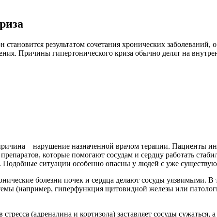
риза
н становится результатом сочетания хронических заболеваний, 
ия. Причины гипертонического криза обычно делят на внутренн
причина – нарушение назначенной врачом терапии. Пациенты ино
а препаратов, которые помогают сосудам и сердцу работать стаби
я. Подобные ситуации особенно опасны у людей с уже существу
ронические болезни почек и сердца делают сосуды уязвимыми. В
темы (например, гиперфункция щитовидной железы или патологи
стресса (адреналина и кортизола) заставляет сосуды сужаться, а