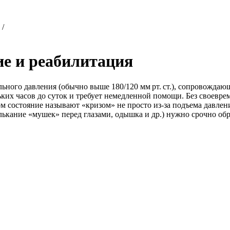
/
ие и реабилитация
льного давления (обычно выше 180/120 мм рт. ст.), сопровожда
льких часов до суток и требует немедленной помощи. Без своевр
том состояние называют «кризом» не просто из-за подъема давле
елькание «мушек» перед глазами, одышка и др.) нужно срочно о