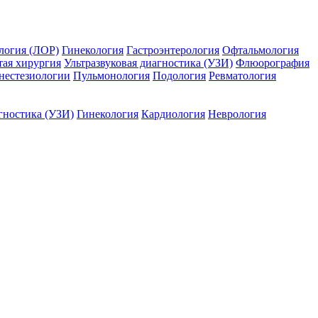
логия (ЛОР)
Гинекология
Гастроэнтерология
Офтальмология
тая хирургия
Ультразвуковая диагностика (УЗИ)
Флюорография
нестезиологии
Пульмонология
Подология
Ревматология
гностика (УЗИ)
Гинекология
Кардиология
Неврология