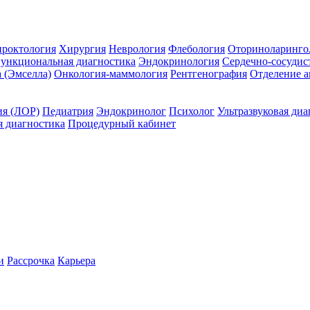
проктология
Хирургия
Неврология
Флебология
Оториноларинго
ункциональная диагностика
Эндокринология
Сердечно-сосудис
a (Эмселла)
Онкология-маммология
Рентгенография
Отделение а
ия (ЛОР)
Педиатрия
Эндокринолог
Психолог
Ультразвуковая диа
 диагностика
Процедурный кабинет
и
Рассрочка
Карьера