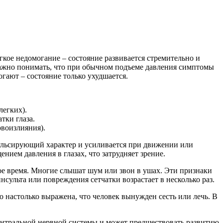
гкое недомогание – состояние развивается стремительно и
Важно понимать, что при обычном подъеме давления симптомы
гают – состояние только ухудшается.
легких).
тки глаза.
овоизлияния).
пульсирующий характер и усиливается при движении или
ием давления в глазах, что затрудняет зрение.
ое время. Многие слышат шум или звон в ушах. Эти признаки
нсульта или повреждения сетчатки возрастает в несколько раз.
о настолько выражена, что человек вынужден сесть или лечь. В
ентральной нервной системы и может предшествовать развитию