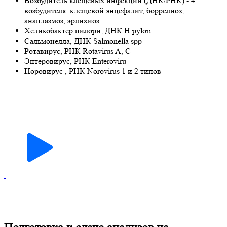
Возбудитель клещевых инфекций (ДНК/РНК) - 4
возбудителя: клещевой энцефалит, боррелиоз,
анаплазмоз, эрлихиоз
Хеликобактер пилори, ДНК H.pylori
Сальмонелла, ДНК Salmonella spp
Ротавирус, РНК Rotavirus A, C
Энтеровирус, РНК Enteroviru
Норовирус , РНК Norovirus 1 и 2 типов