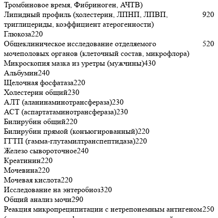
Тромбиновое время, Фибриноген, АЧТВ)
Липидный профиль (холестерин, ЛПНП, ЛПВП,
920
триглицериды, коэффициент атерогенности)
Глюкоза
220
Общеклиническое исследование отделяемого
520
мочеполовых органов (клеточный состав, микрофлора)
Микроскопия мазка из уретры (мужчины)
430
Альбумин
240
Щелочная фосфатаза
220
Холестерин общий
230
АЛТ (аланинаминотрансфераза)
230
АСТ (аспартатаминотрансфераза)
230
Билирубин общий
220
Билирубин прямой (конъюгированный)
220
ГГТП (гамма-глутамилтранспептидаза)
220
Железо сывороточное
240
Креатинин
220
Мочевина
220
Мочевая кислота
220
Исследование на энтеробиоз
320
Общий анализ мочи
290
Реакция микропреципитации с нетрепонемным антигеном
250