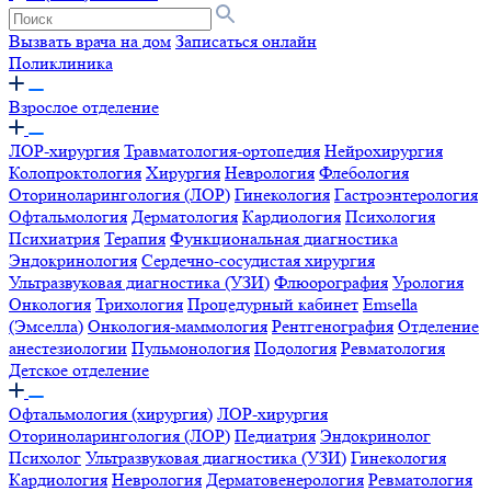
Вызвать врача на дом
Записаться онлайн
Поликлиника
Взрослое отделение
ЛОР-хирургия
Травматология-ортопедия
Нейрохирургия
Колопроктология
Хирургия
Неврология
Флебология
Оториноларингология (ЛОР)
Гинекология
Гастроэнтерология
Офтальмология
Дерматология
Кардиология
Психология
Психиатрия
Терапия
Функциональная диагностика
Эндокринология
Сердечно-сосудистая хирургия
Ультразвуковая диагностика (УЗИ)
Флюорография
Урология
Онкология
Трихология
Процедурный кабинет
Emsella
(Эмселла)
Онкология-маммология
Рентгенография
Отделение
анестезиологии
Пульмонология
Подология
Ревматология
Детское отделение
Офтальмология (хирургия)
ЛОР-хирургия
Оториноларингология (ЛОР)
Педиатрия
Эндокринолог
Психолог
Ультразвуковая диагностика (УЗИ)
Гинекология
Кардиология
Неврология
Дерматовенерология
Ревматология