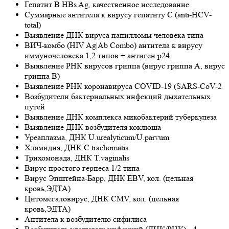
Гепатит В HBs Ag, качественное исследование
Суммарные антитела к вирусу гепатиту С (anti-HCV-
total)
Выявление ДНК вируса папилломы человека типа
ВИЧ-комбо (HIV Ag|Ab Combo) антитела к вирусу
иммуночеловека 1,2 типов + антиген р24
Выявление РНК вирусов гриппа (вирус гриппа А, вирус
гриппа В)
Выявление РНК коронавируса COVID-19 (SARS-CoV-2
Возбудители бактериальных инфекций дыхательных
путей
Выявление ДНК комплекса микобактерий туберкулеза
Выявление ДНК возбудителя коклюша
Уреаплазма, ДНК U.urealyticum/U.parvum
Хламидия, ДНК С.trachomatis
Трихомонада, ДНК T.vaginalis
Вирус простого герпеса 1/2 типа
Вирус Эпштейна-Барр, ДНК EBV, кол. (цельная
кровь,ЭДТА)
Цитомегаловирус, ДНК CMV, кол. (цельная
кровь,ЭДТА)
Антитела к возбудителю сифилиса