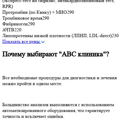
(экспресс-тест на сифилис, антикардиолипиновый тест,
RPR)
Протромбин (по Квику) + МНО
290
Тромбиновое время
290
Фибриноген
290
АЧТВ
220
Липопротеины низкой плотности (ЛПНП, LDL-direct)
230
Показать все цены
Почему выбирают "ABC клиника"?
Все необходимые процедуры для диагностики и лечения
можно пройти в одном месте.
Большинство анализов выполняются с использованием
автоматизированного оборудования, что гарантирует
точность и исключает ошибки.