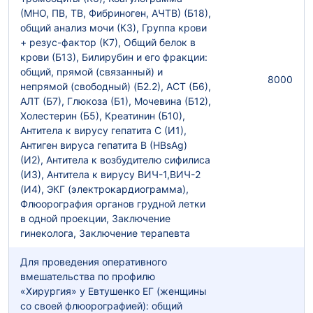
(МНО, ПВ, ТВ, Фибриноген, АЧТВ) (Б18),
общий анализ мочи (К3), Группа крови
+ резус-фактор (К7), Общий белок в
крови (Б13), Билирубин и его фракции:
общий, прямой (связанный) и
8000
непрямой (свободный) (Б2.2), АСТ (Б6),
АЛТ (Б7), Глюкоза (Б1), Мочевина (Б12),
Холестерин (Б5), Креатинин (Б10),
Антитела к вирусу гепатита С (И1),
Антиген вируса гепатита В (HBsAg)
(И2), Антитела к возбудителю сифилиса
(И3), Антитела к вирусу ВИЧ-1,ВИЧ-2
(И4), ЭКГ (электрокардиограмма),
Флюорография органов грудной летки
в одной проекции, Заключение
гинеколога, Заключение терапевта
Для проведения оперативного
вмешательства по профилю
«Хирургия» у Евтушенко ЕГ (женщины
со своей флюорографией): общий