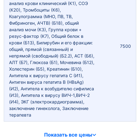
анализ крови клинический (К1), СОЭ
(К20), Тромбоциты (К6),
Коагулограмма (МНО, ПВ, ТВ,
Фибриноген, АЧТВ) (Б18), общий
анализ мочи (К3), Группа крови +
резус-фактор (К7), Общий белок в
крови (Б13), Билирубин и его фракции:
7500
общий, прямой (связанный) и
непрямой (свободный) (Б2.2), АСТ (Б6),
АЛТ (Б7), Глюкоза (Б1), Мочевина (Б12),
Холестерин (Б5), Креатинин (Б10),
Антитела к вирусу гепатита С (И1),
Антиген вируса гепатита В (HBsAg)
(И2), Антитела к возбудителю сифилиса
(И3), Антитела к вирусу ВИЧ-1,ВИЧ-2
(И4), ЭКГ (электрокардиограмма),
заключение гинеколога, Заключение
терапевта
Показать все цены