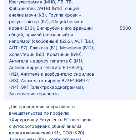
Коагулограмма (МНО, ПВ, ТВ,
Фибриноген, АЧТВ) (Б18), общий
анализ мочи (К3), Группа крови +
резус-фактор (К7), Общий белок в
крови (Б13), Билирубин и его фракции:
5500
общий, прямой (связанный) и
непрямой (свободный) (Б2.2), АСТ (Б6),
АЛТ (Б7), Глюкоза (Б1), Мочевина (Б12),
Холестерин (Б5), Креатинин (Б10),
Антитела к вирусу гепатита С (И1),
Антиген вируса гепатита В (HBsAg)
(И2), Антитела к возбудителю сифилиса
(И3), Антитела к вирусу ВИЧ-1,ВИЧ-2
(И4), ЭКГ (электрокардиограмма),
Заключение терапевта
Для проведения оперативного
вмешательства по профилю
«Хирургия» у Евтушенко ЕГ (женщины
с флюорографией): общий анализ
крови клинический (К1), СОЭ (К20),
Тромбоциты (К6), Коагулограмма