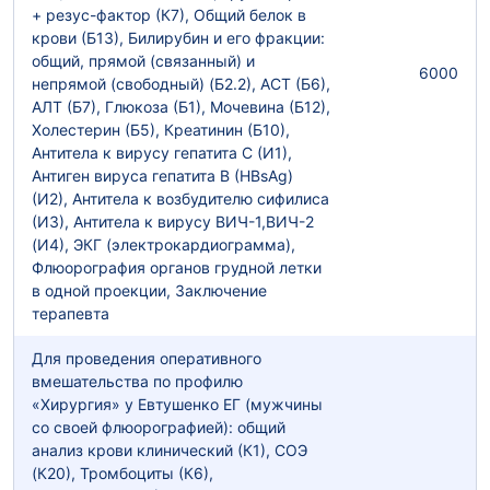
+ резус-фактор (К7), Общий белок в
крови (Б13), Билирубин и его фракции:
общий, прямой (связанный) и
6000
непрямой (свободный) (Б2.2), АСТ (Б6),
АЛТ (Б7), Глюкоза (Б1), Мочевина (Б12),
Холестерин (Б5), Креатинин (Б10),
Антитела к вирусу гепатита С (И1),
Антиген вируса гепатита В (HBsAg)
(И2), Антитела к возбудителю сифилиса
(И3), Антитела к вирусу ВИЧ-1,ВИЧ-2
(И4), ЭКГ (электрокардиограмма),
Флюорография органов грудной летки
в одной проекции, Заключение
терапевта
Для проведения оперативного
вмешательства по профилю
«Хирургия» у Евтушенко ЕГ (мужчины
со своей флюорографией): общий
анализ крови клинический (К1), СОЭ
(К20), Тромбоциты (К6),