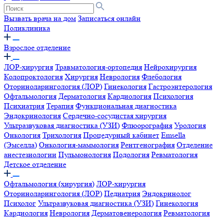
Вызвать врача на дом
Записаться онлайн
Поликлиника
Взрослое отделение
ЛОР-хирургия
Травматология-ортопедия
Нейрохирургия
Колопроктология
Хирургия
Неврология
Флебология
Оториноларингология (ЛОР)
Гинекология
Гастроэнтерология
Офтальмология
Дерматология
Кардиология
Психология
Психиатрия
Терапия
Функциональная диагностика
Эндокринология
Сердечно-сосудистая хирургия
Ультразвуковая диагностика (УЗИ)
Флюорография
Урология
Онкология
Трихология
Процедурный кабинет
Emsella
(Эмселла)
Онкология-маммология
Рентгенография
Отделение
анестезиологии
Пульмонология
Подология
Ревматология
Детское отделение
Офтальмология (хирургия)
ЛОР-хирургия
Оториноларингология (ЛОР)
Педиатрия
Эндокринолог
Психолог
Ультразвуковая диагностика (УЗИ)
Гинекология
Кардиология
Неврология
Дерматовенерология
Ревматология