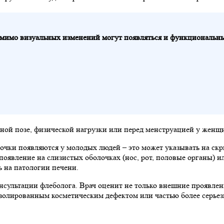
 помимо визуальных изменений могут появляться и функциональн
ной позе, физической нагрузки или перед менструацией у женщ
здочки появляются у молодых людей – это может указывать на с
появление на слизистых оболочках (нос, рот, половые органы) 
 на патологии печени.
консультации флеболога. Врач оценит не только внешние проявле
изолированным косметическим дефектом или частью более серьез