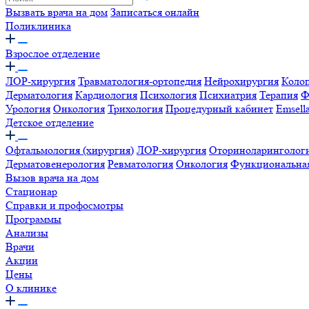
Вызвать врача на дом
Записаться онлайн
Поликлиника
Взрослое отделение
ЛОР-хирургия
Травматология-ортопедия
Нейрохирургия
Коло
Дерматология
Кардиология
Психология
Психиатрия
Терапия
Ф
Урология
Онкология
Трихология
Процедурный кабинет
Emsell
Детское отделение
Офтальмология (хирургия)
ЛОР-хирургия
Оториноларинголог
Дерматовенерология
Ревматология
Онкология
Функциональная
Вызов врача на дом
Стационар
Справки и профосмотры
Программы
Анализы
Врачи
Акции
Цены
О клинике