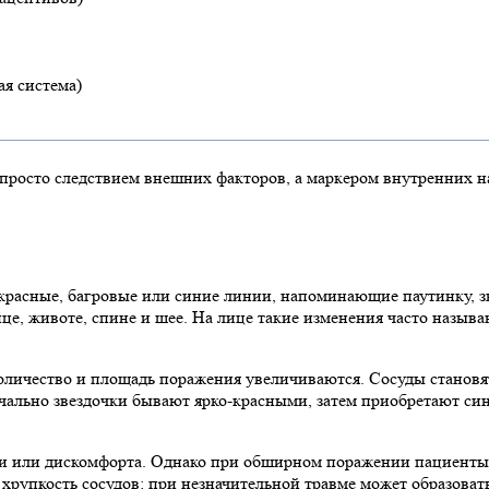
ая система)
просто следствием внешних факторов, а маркером внутренних на
 красные, багровые или синие линии, напоминающие паутинку, зв
 лице, животе, спине и шее. На лице такие изменения часто назы
личество и площадь поражения увеличиваются. Сосуды становят
ачально звездочки бывают ярко-красными, затем приобретают син
ли или дискомфорта. Однако при обширном поражении пациенты 
упкость сосудов: при незначительной травме может образовать