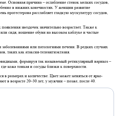
теме. Основная причина – ослабление стенок мелких сосудов,
обенно в нижних конечностях. У женщин развитие
нь прогестерона расслабляет гладкую мускулатуру сосудов,
 появления звездочек значительно возрастает. Также к
ли сидя, ношение обуви на высоком каблуке и частые
и заболеваниями или патологиями печени. В редких случаях
в, таких как атаксия-телеангиэктазия.
вовидными, формируя так называемый ретикулярный варикоз –
где кожа тонкая и сосуды близки к поверхности.
 в размерах и количестве. Цвет может меняться от ярко-
т в возрасте 20–30 лет, у мужчин – позже, после 40.