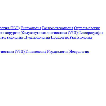
логия (ЛОР)
Гинекология
Гастроэнтерология
Офтальмология
тая хирургия
Ультразвуковая диагностика (УЗИ)
Флюорография
нестезиологии
Пульмонология
Подология
Ревматология
гностика (УЗИ)
Гинекология
Кардиология
Неврология