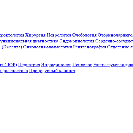
проктология
Хирургия
Неврология
Флебология
Оториноларинго
ункциональная диагностика
Эндокринология
Сердечно-сосудис
a (Эмселла)
Онкология-маммология
Рентгенография
Отделение а
ия (ЛОР)
Педиатрия
Эндокринолог
Психолог
Ультразвуковая диа
 диагностика
Процедурный кабинет