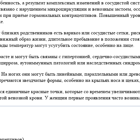
обенность, а результат комплексных изменений в сосудистой сис
связано с нарушением микроциркуляции и венозным застоем, ос
ли при приёме гормональных контрацептивов. Повышенный урове
е.
близких родственников есть варикоз или сосудистые сетки, риск
ижный образ жизни, длительное пребывание в положении стоя и
ады температур могут усугубить состояние, особенно на лице.
асте и могут быть связаны с гипертонией, сердечно-сосудистым
 цирроза, аутоиммунных патологий или наследственных синдромо
. На ногах они могут быть линейными, параллельными или дре
речаются звездчатые формы, особенно на крыльях носа и щеках, 
я единичные красные точки, которые со временем увеличиваются
той венозной крови. У женщин первые проявления часто возникаю
ацептивов)