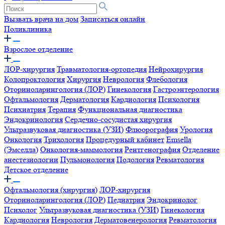
Вызвать врача на дом
Записаться онлайн
Поликлиника
Взрослое отделение
ЛОР-хирургия
Травматология-ортопедия
Нейрохирургия
Колопроктология
Хирургия
Неврология
Флебология
Оториноларингология (ЛОР)
Гинекология
Гастроэнтерология
Офтальмология
Дерматология
Кардиология
Психология
Психиатрия
Терапия
Функциональная диагностика
Эндокринология
Сердечно-сосудистая хирургия
Ультразвуковая диагностика (УЗИ)
Флюорография
Урология
Онкология
Трихология
Процедурный кабинет
Emsella
(Эмселла)
Онкология-маммология
Рентгенография
Отделение
анестезиологии
Пульмонология
Подология
Ревматология
Детское отделение
Офтальмология (хирургия)
ЛОР-хирургия
Оториноларингология (ЛОР)
Педиатрия
Эндокринолог
Психолог
Ультразвуковая диагностика (УЗИ)
Гинекология
Кардиология
Неврология
Дерматовенерология
Ревматология