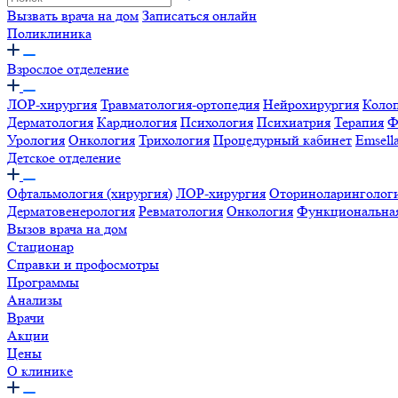
Вызвать врача на дом
Записаться онлайн
Поликлиника
Взрослое отделение
ЛОР-хирургия
Травматология-ортопедия
Нейрохирургия
Коло
Дерматология
Кардиология
Психология
Психиатрия
Терапия
Ф
Урология
Онкология
Трихология
Процедурный кабинет
Emsell
Детское отделение
Офтальмология (хирургия)
ЛОР-хирургия
Оториноларинголог
Дерматовенерология
Ревматология
Онкология
Функциональная
Вызов врача на дом
Стационар
Справки и профосмотры
Программы
Анализы
Врачи
Акции
Цены
О клинике