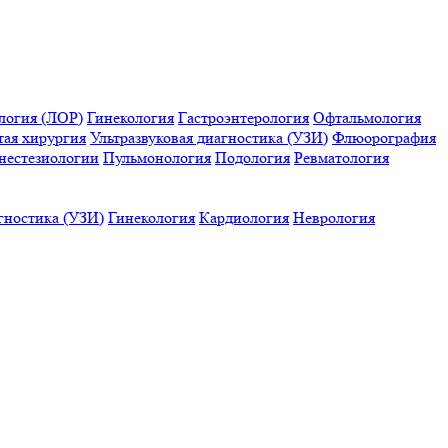
логия (ЛОР)
Гинекология
Гастроэнтерология
Офтальмология
тая хирургия
Ультразвуковая диагностика (УЗИ)
Флюорография
нестезиологии
Пульмонология
Подология
Ревматология
гностика (УЗИ)
Гинекология
Кардиология
Неврология