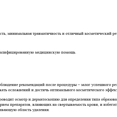
ть, минимальная травматичность и отличный косметический рез
ь квалифицированную медицинскую помощь.
облюдение рекомендаций после процедуры – залог успешного ре
жать осложнений и достичь оптимального косметического эффект
проводит осмотр и дерматоскопию для определения типа образов
прием препаратов, влияющих на свертываемость крови, и избегат
ливающую область удаления.