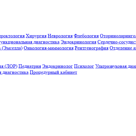
проктология
Хирургия
Неврология
Флебология
Оториноларинго
ункциональная диагностика
Эндокринология
Сердечно-сосудис
a (Эмселла)
Онкология-маммология
Рентгенография
Отделение а
ия (ЛОР)
Педиатрия
Эндокринолог
Психолог
Ультразвуковая диа
 диагностика
Процедурный кабинет